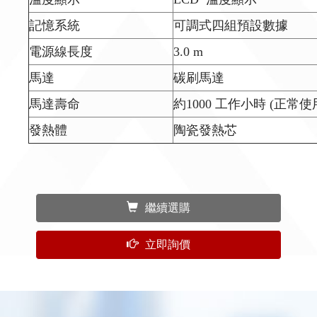
記憶系統
可調式四組預設數據
電源線長度
3.0 m
馬達
碳刷馬達
馬達壽命
約1000 工作小時 (正常使
發熱體
陶瓷發熱芯
繼續選購
立即詢價