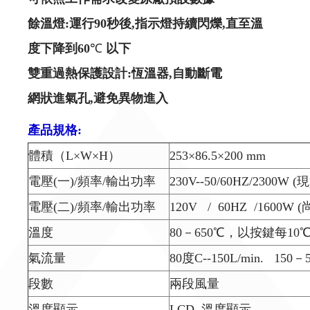
餘溫燈
:
運行
90
秒後
,
指示燈持續閃爍
,
直至溫
度下降到
60
℃
以下
雙重過熱保護設計
:
恆溫器
,
自動斷電
網狀進氣孔
,
避免異物進入
產品規格:
體積（L×W×H）
253×86.5×200 mm
電壓(一)/頻率/輸出功率
230V--50/60HZ/2300W 
電壓(二)/頻率/輸出功率
120V / 60HZ /1600
溫度
80－650℃，以按鍵每1
氣流量
80度C--150L/min. 150－5
段數
兩段風量
溫度顯示
LCD 溫度顯示