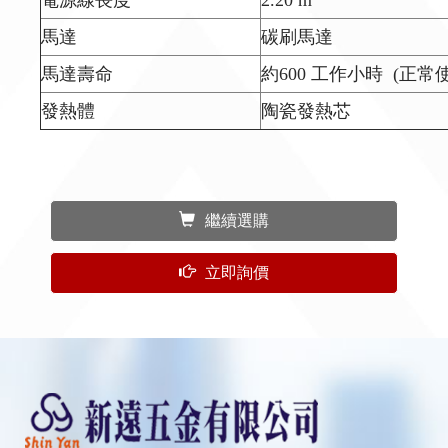
電源線長度
2.20 m
馬達
碳刷馬達
馬達壽命
約600 工作小時 (正常
發熱體
陶瓷發熱芯
繼續選購
立即詢價