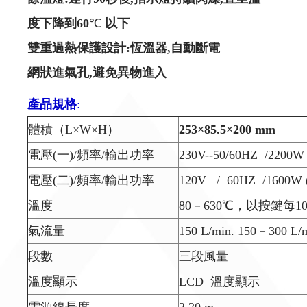
度下降到
60
℃
以下
雙重過熱保護設計
:
恆溫器
,
自動斷電
網狀進氣孔
,
避免異物進入
產品規格
:
體積（L×W×H）
253×85.5×200 mm
電壓(一)/頻率/輸出功率
230V--50/60HZ /220
電壓(二)/頻率/輸出功率
120V / 60HZ /160
溫度
80－630℃，以按鍵每
氣流量
150 L/min. 150－300 L/
段數
三段風量
溫度顯示
LCD 溫度顯示