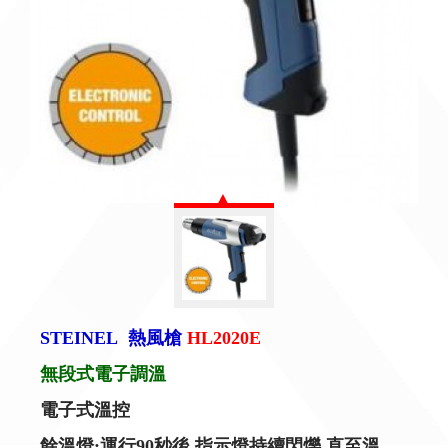
STEINEL
熱風槍
HL2020E
無段式電子調溫
電子式溫控
餘溫燈
:
運行
90
秒後
,
指示燈持續閃爍
,
直至溫